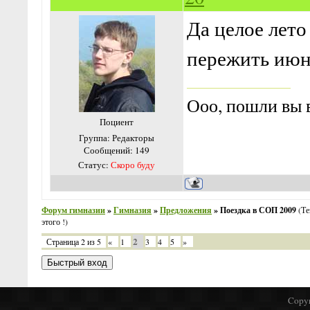
Да целое лето
пережить июнь
Ооо, пошли вы в
Поциент
Группа: Редакторы
Сообщений:
149
Статус:
Скоро буду
Форум гимназии
»
Гимназия
»
Предложения
»
Поездка в СОП 2009
(Те
этого !)
2
Страница
2
из
5
«
1
3
4
5
»
Copyr