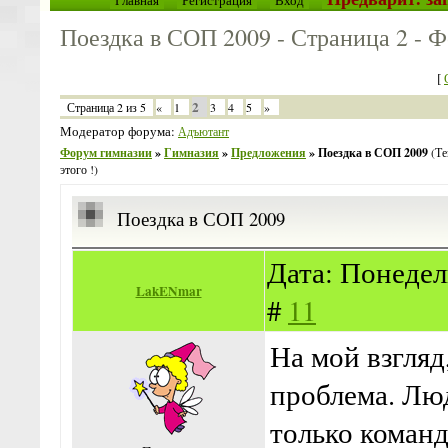
Главная
Регистрация
Вход
Поездка в СОП 2009 - Страница 2 - 
[
2
Страница
2
из
5
«
1
3
4
5
»
Модератор форума:
Адъютант
Форум гимназии
»
Гимназия
»
Предложения
»
Поездка в СОП 2009
(Те
этого !)
Поездка в СОП 2009
Дата: Понедел
LakENmar
#
11
На мой взгляд,
проблема. Лю
только команд