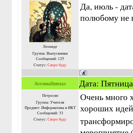
Да, июль - да
полюбому не 
Леониде
Группа: Выпускники
Сообщений:
125
Статус:
Скоро буду
Дата: Пятница,
ДедушкаПриехал
Очень много 
Петросян
Группа: Учителя
хороших иде
Предмет: Информатика и ИКТ
Сообщений:
33
трансформиро
Статус:
Скоро буду
мероприятие