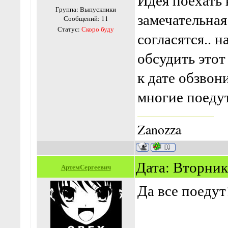
Идея поехать 
Группа: Выпускники
замечательная
Сообщений:
11
Статус:
Скоро буду
согласятся.. н
обсудить этот
к дате обзвон
многие поедут
Zanozza
Дата: Вторник,
АртемСергеевич
Да все поедут