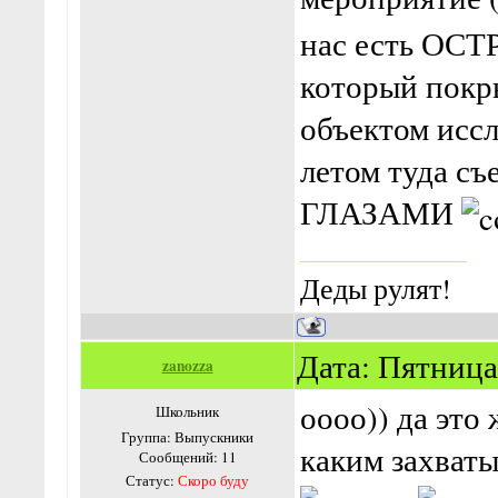
нас есть ОСТР
который покр
объектом исс
летом туда с
ГЛАЗАМИ
Деды рулят!
Дата: Пятница,
zanozza
оооо)) да это
Школьник
Группа: Выпускники
каким захва
Сообщений:
11
Статус:
Скоро буду