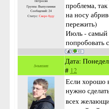
Петросян
проблема, так
Группа: Выпускники
Сообщений:
24
на носу абрив
Статус:
Скоро буду
пережить)
Июль - самый
попробовать с
Дата: Понедел
Адъютант
#
12
Если хорошо в
нужно сделать
всех желающих