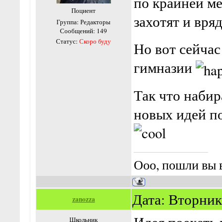
по крайней ме
Поциент
захотят и вря
Группа: Редакторы
Сообщений:
149
Статус:
Скоро буду
Но вот сейчас
гимназии
Так что набир
новых идей п
Ооо, пошли вы в
Дата: Вторник,
zanozza
Школьник