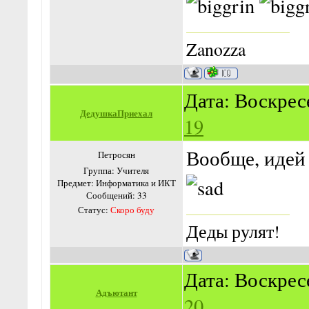
Zanozza
Дата: Воскресе
ДедушкаПриехал
19
Вообще, идей
Петросян
Группа: Учителя
Предмет: Информатика и ИКТ
Сообщений:
33
Статус:
Скоро буду
Деды рулят!
Дата: Воскресе
Адъютант
20