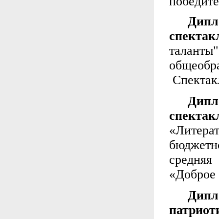
победите
Дип
спектак
талан
общеобр
Спектак
Дип
спект
«Литер
бюджет
средняя
«Доброе 
Дип
патри