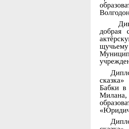
образова
Волгодо
Дипл
добрая 
актёрск
щучьему
Муници
учрежден
Дипло
сказка»
Бабки в
Милан
образо
«Юридиче
Дипло
сказка