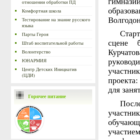
гимнази
отношении обработки ПД
образо
Комфортная школа
Волгодон
Тестирование на знание русского
языка
Старт
Парты Героя
сцене 
Штаб воспитательной работы
Курчатов
Волонтерство
руковод
ЮНАРМИЯ
Центр Детских Инициатив
участни
(ЦДИ)
проекта:
для заня
Горячее питание
После
участн
обучающи
участи