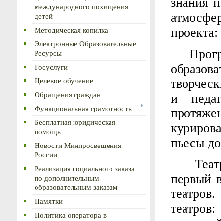
знания п
международного похищения
атмосф
детей
Методическая копилка
проекта:
Электронные Образовательные
Прог
Ресурсы
образов
Госуслуги
Целевое обучение
творчес
Обращения граждан
и педаг
Функциональная грамотность
протяже
Бесплатная юридическая
куриров
помощь
пьесы до
Новости Минпросвещения
России
Театр
Реализация социального заказа
первый 
по дополнительным
образовательным заказам
театров
Памятки
театров:
Политика оператора в