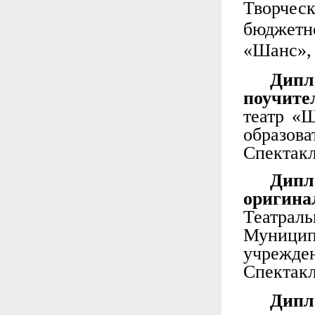
Творчес
бюджетн
«Шанс»,
Дип
поучите
театр «
образов
Спектак
Дип
ориги
Театр
Муницип
учрежде
Спектакл
Дипл