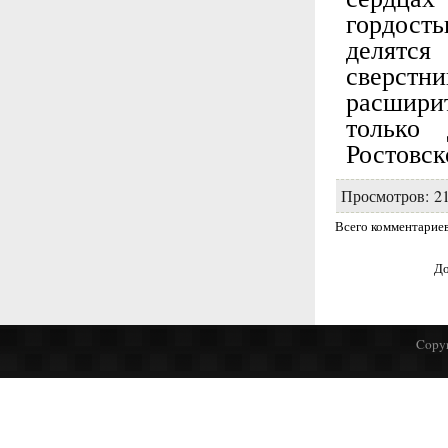
гордост
делятся
сверст
расширит
только
Ростовск
Просмотров
:
2
Всего комментарие
До
Copyr