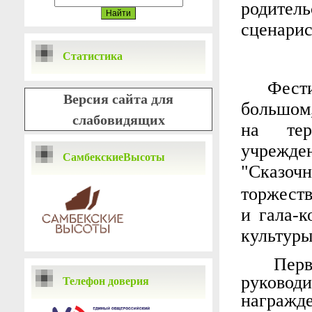
родител
сценарис
Статистика
Фест
Версия сайта для
большом
слабовидящих
на тер
учрежд
СамбекскиеВысоты
"Сказо
торжест
и гала-
культур
Пер
руковод
Телефон доверия
награж