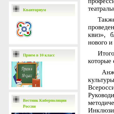
професс
театраль
Кванториум
Такж
проведе
квиз», 
нового и
Итого
Прием в 10 класс
которые 
Анж
культу
Всеросс
Руковод
Вестник Киберполиции
методи
России
Инклюзи