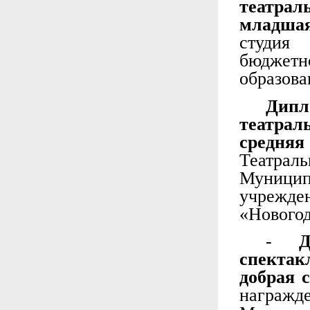
театрал
младшая
студия
бюджет
образова
Дипл
театрал
средняя
Театра
Муницип
учрежде
«Нового
-
спекта
добрая 
награ