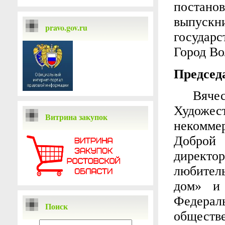
постан
выпус
pravo.gov.ru
государс
Город Во
Председ
Вяч
Художе
Витрина закупок
некомме
Доброй 
директо
любител
дом» и 
Федерал
Поиск
общест