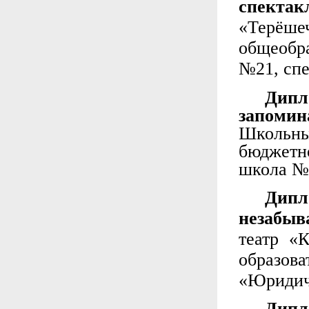
спект
«Терёш
общеобр
№21, спе
Дип
запоми
Школьны
бюджетн
школа №1
Дип
незабыв
театр «
образо
«Юридич
Дипл