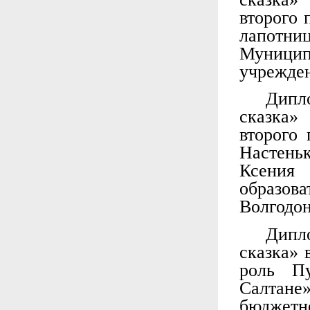
второго 
лапотн
Муници
учрежден
Дипло
сказка
второго 
Настень
Ксения
образова
Волгодо
Дипло
сказка» 
роль П
Салтане
бюджетн