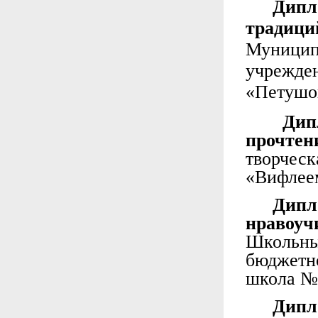
Дипл
традиц
Муници
учрежд
«Петушо
Дипл
прочте
творческ
«Вифлеем
Дип
нраво
Школьны
бюджетн
школа №
Дипл