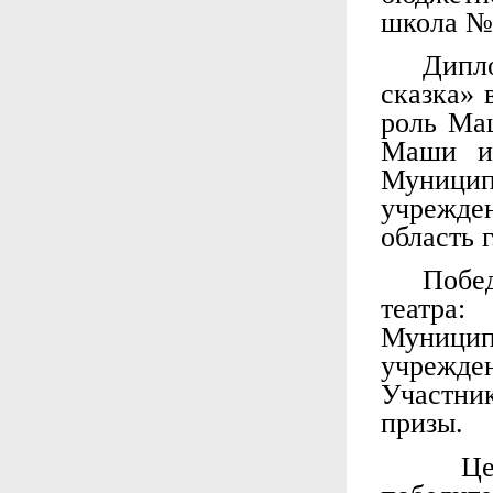
школа №5
Дипло
сказка» 
роль Ма
Маши и 
Муницип
учрежде
область 
Побе
театра
Муницип
учрежде
Участни
призы.
Цере