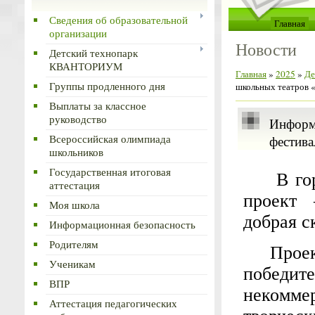
Сведения об образовательной
Главная
организации
Новости
Детский технопарк
КВАНТОРИУМ
Главная
»
2025
»
Де
Группы продленного дня
школьных театров «
Выплаты за классное
руководство
Информа
Всероссийская олимпиада
фестива
школьников
Государственная итоговая
В го
аттестация
проект 
Моя школа
добрая с
Информационная безопасность
Родителям
Про
Ученикам
победит
ВПР
некомме
Аттестация педагогических