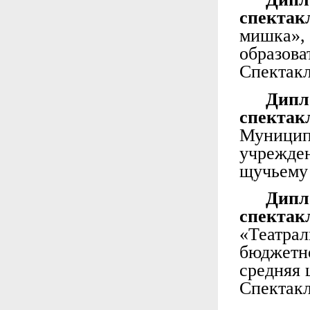
спекта
мишка
образов
Спектакл
Дипл
спектак
Муници
учрежде
щучьему
Дипл
спекта
«Театр
бюджет
средняя
Спектакл