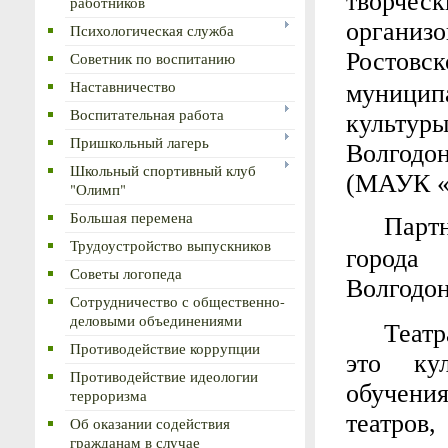
творческ
работников
органи
Психологическая служба
Ростовс
Советник по воспитанию
Наставничество
муници
Воспитательная работа
культур
Пришкольный лагерь
Волгодо
Школьный спортивный клуб
(МАУК «
"Олимп"
Большая перемена
Парт
Трудоустройство выпускников
города 
Советы логопеда
Волгодо
Сотрудничество с общественно-
деловыми объединениями
Театр
Противодействие коррупции
это кул
Противодействие идеологии
обучени
терроризма
театров
Об оказании содействия
гражданам в случае