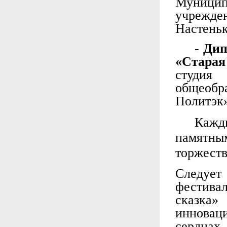
Муници
учрежде
Настеньк
-
Дип
«Старая
студия
общеоб
Политэк»
Кажд
памятны
торжеств
Следует
фестива
сказка
инновац
сердца