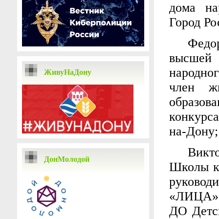
дома на
Город Ро
Федо
высшей
народно
ЖивуНаДону
член ж
образов
конкурса
на-Дону;
Викт
ДонМолодой
Школы к
руково
«ЛИЦА»,
ДО Детск