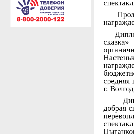
спектакл
Про
награжд
Дипло
сказка
органи
Настень
награжд
бюджет
средняя
г. Волго
Дипл
добрая с
перевоп
спектак
Цыган