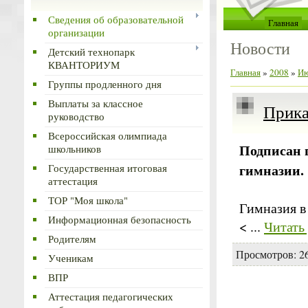
Сведения об образовательной
Главная
организации
Новости
Детский технопарк
КВАНТОРИУМ
Главная
»
2008
»
И
Группы продленного дня
Выплаты за классное
Прика
руководство
Всероссийская олимпиада
Подписан 
школьников
гимназии.
Государственная итоговая
аттестация
ТОР "Моя школа"
Гимназия в
Информационная безопасность
<
...
Читать
Родителям
Просмотров: 26
Ученикам
ВПР
Аттестация педагогических