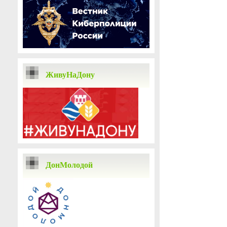
ЖивуНаДону
ДонМолодой