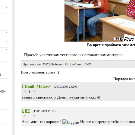
Во время пробного экзаме
Просьба участникам тестирования оставить комментарии.
Просмотров
:
2387
|
Добавил
:
ВГ
|
Рейтинг
:
5.0
/
2
2
Всего комментариев
:
в
Порядок выв
1
Danil_Matasov
(23.02.2009 23:29)
но-
1
аааааа я списываю у Дэна... неудачный кадр)))
2
ВГ
(15.05.2009 15:19)
0
А по мне - так хороший
Не все же время у тебя списыва