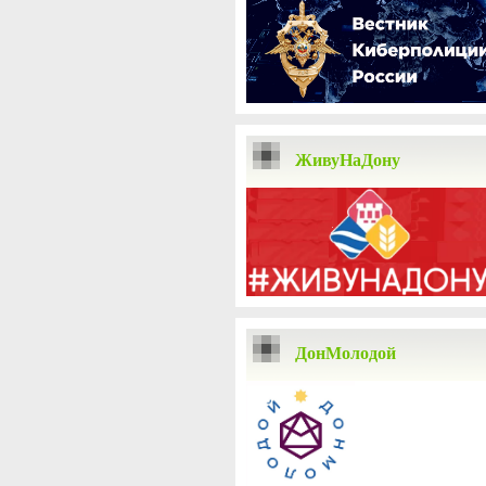
ЖивуНаДону
ДонМолодой