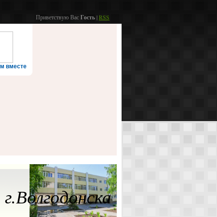
Приветствую Вас
Гость
|
RSS
м вместе
г.Волгодонска