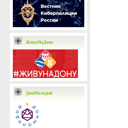
ЖивуНаДону
ДонМолодой