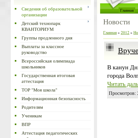
Сведения об образовательной
Главная
организации
Новости
Детский технопарк
КВАНТОРИУМ
Главная
»
2012
»
Но
Группы продленного дня
Выплаты за классное
Вруче
руководство
Всероссийская олимпиада
В канун Дн
школьников
города Вол
Государственная итоговая
аттестация
Читать дал
ТОР "Моя школа"
Просмотров: 
Информационная безопасность
Родителям
Ученикам
ВПР
Аттестация педагогических