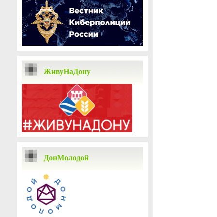
ЖивуНаДону
ДонМолодой