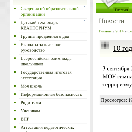
Сведения об образовательной
Главная
организации
Новости
Детский технопарк
КВАНТОРИУМ
Главная
»
2014
»
Се
Группы продленного дня
Выплаты за классное
10 го
руководство
Всероссийская олимпиада
школьников
3 сентября
Государственная итоговая
МОУ гимна
аттестация
терроризм
Моя школа
Информационная безопасность
Просмотров: 19
Родителям
Ученикам
ВПР
Аттестация педагогических