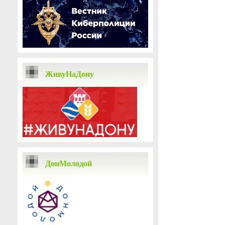
ЖивуНаДону
ДонМолодой