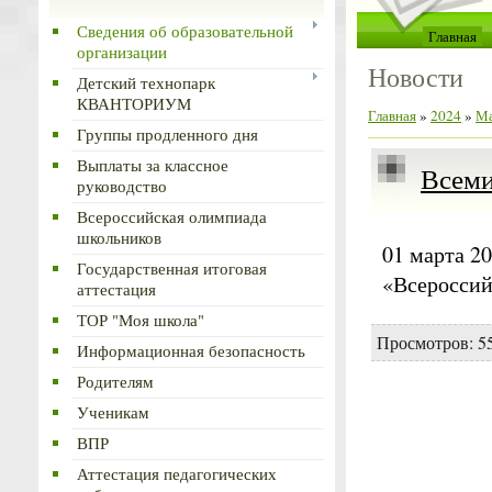
Сведения об образовательной
Главная
организации
Новости
Детский технопарк
КВАНТОРИУМ
Главная
»
2024
»
М
Группы продленного дня
Выплаты за классное
Всеми
руководство
Всероссийская олимпиада
школьников
01 марта 2
Государственная итоговая
«Всеросси
аттестация
ТОР "Моя школа"
Просмотров: 55
Информационная безопасность
Родителям
Ученикам
ВПР
Аттестация педагогических