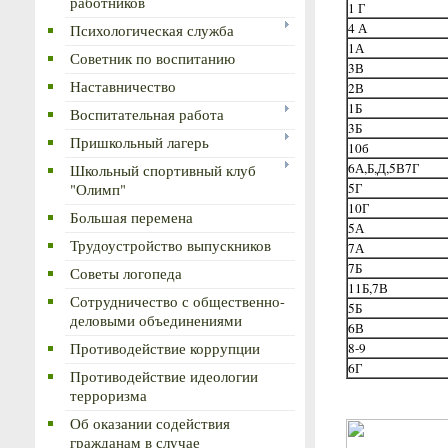
работников
1 Г
4 А
Психологическая служба
1А
Советник по воспитанию
3В
Наставничество
2В
1Б
Воспитательная работа
3Б
Пришкольный лагерь
10б
6А,Б,Д,5В7Г
Школьный спортивный клуб
5Г
"Олимп"
10Г
Большая перемена
5А
Трудоустройство выпускников
7А
7Б
Советы логопеда
11Б,7В
Сотрудничество с общественно-
5Б
деловыми объединениями
6В
8-9
Противодействие коррупции
6Г
Противодействие идеологии
терроризма
Об оказании содействия
гражданам в случае