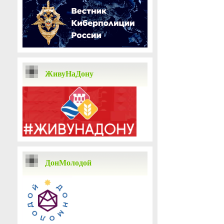
ЖивуНаДону
ДонМолодой