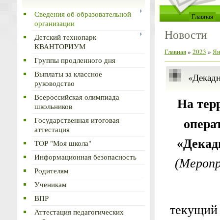
Сведения об образовательной
Главная
организации
Новости
Детский технопарк
КВАНТОРИУМ
Главная
»
2023
»
Ян
Группы продленного дня
Выплаты за классное
«Декадн
руководство
Всероссийская олимпиада
На тер
школьников
Государственная итоговая
опера
аттестация
«Декад
ТОР "Моя школа"
Информационная безопасность
(Меропр
Родителям
Ученикам
На тер
ВПР
текущий
Аттестация педагогических