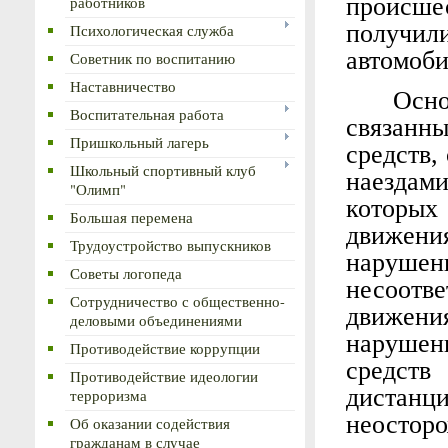
происшес
работников
получил
Психологическая служба
автомоби
Советник по воспитанию
Наставничество
Осно
Воспитательная работа
связан
Пришкольный лагерь
средств,
Школьный спортивный клуб
наездам
"Олимп"
которых
Большая перемена
движен
Трудоустройство выпускников
нарушен
Советы логопеда
несоотв
Сотрудничество с общественно-
движени
деловыми объединениями
нарушен
Противодействие коррупции
средст
Противодействие идеологии
дистан
терроризма
неосторо
Об оказании содействия
гражданам в случае