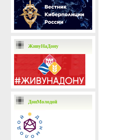
ЖивуНаДону
ДонМолодой