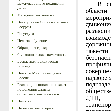
В с
международного похищения
детей
области
Методическая копилка
меропри
Электронные Образовательные
движен
Ресурсы
разъяс
Госуслуги
взаимод
Целевое обучение
дорожно
Обращения граждан
тяжест
Функциональная грамотность
безопас
Бесплатная юридическая
профила
помощь
соверш
Новости Минпросвещения
надзоре 
России
подра
Реализация социального заказа
по дополнительным
обществ
образовательным заказам
ДТП, п
Памятки
транспо
Политика оператора в