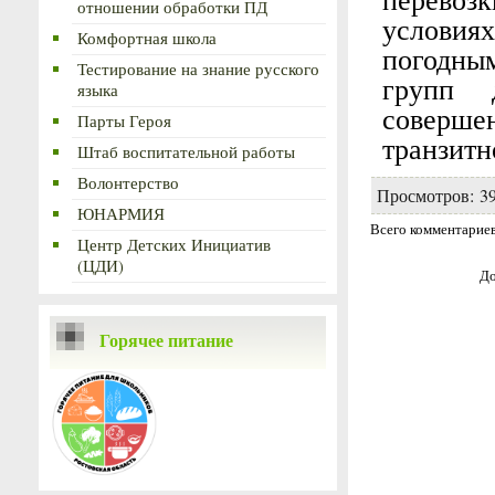
перевоз
отношении обработки ПД
условия
Комфортная школа
погодны
Тестирование на знание русского
групп 
языка
соверше
Парты Героя
транзитн
Штаб воспитательной работы
Волонтерство
Просмотров
:
3
ЮНАРМИЯ
Всего комментарие
Центр Детских Инициатив
(ЦДИ)
До
Горячее питание