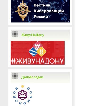
ЖивуНаДону
ДонМолодой