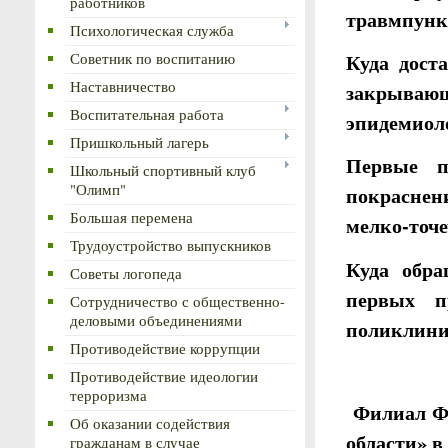
работников
травмпунк
Психологическая служба
Куда дост
Советник по воспитанию
закрыва
Наставничество
Воспитательная работа
эпидемиоло
Пришкольный лагерь
Первые п
Школьный спортивный клуб
"Олимп"
покраснени
Большая перемена
мелко-точ
Трудоустройство выпускников
Куда обра
Советы логопеда
первых п
Сотрудничество с общественно-
деловыми объединениями
поликлини
Противодействие коррупции
Противодействие идеологии
терроризма
Филиал Ф
Об оказании содействия
области» в
гражданам в случае