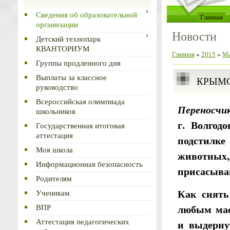
Сведения об образовательной
Главная
организации
Новости
Детский технопарк
КВАНТОРИУМ
Главная
»
2015
»
М
Группы продленного дня
Выплаты за классное
КРЫМС
руководство
Всероссийская олимпиада
Переносчи
школьников
г. Волгод
Государственная итоговая
аттестация
подстилке
Моя школа
животных
Информационная безопасность
присасыва
Родителям
Как снять
Ученикам
любым мас
ВПР
и выдерну
Аттестация педагогических