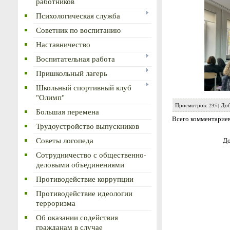
работников
Психологическая служба
Советник по воспитанию
Наставничество
Воспитательная работа
Пришкольный лагерь
Школьный спортивный клуб
"Олимп"
Просмотров
:
235
|
Доб
Большая перемена
Всего комментарие
Трудоустройство выпускников
Советы логопеда
До
Сотрудничество с общественно-
деловыми объединениями
Противодействие коррупции
Противодействие идеологии
терроризма
Об оказании содействия
гражданам в случае