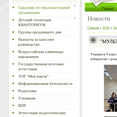
Сведения об образовательной
Главная
организации
Новости
Детский технопарк
КВАНТОРИУМ
Главная
»
2026
»
Ап
Группы продленного дня
Выплаты за классное
"МУЛЬ
руководство
Всероссийская олимпиада
Учащиеся 9 клас
школьников
избирателя с цел
Государственная итоговая
аттестация
ТОР "Моя школа"
Информационная безопасность
Родителям
Ученикам
ВПР
Аттестация педагогических