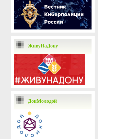
ЖивуНаДону
ДонМолодой