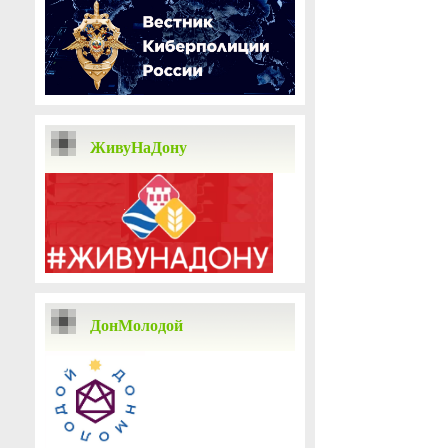
ЖивуНаДону
ДонМолодой