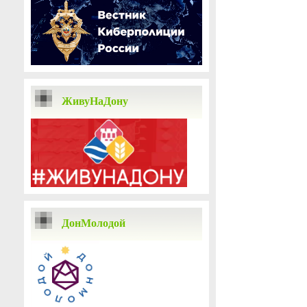
ЖивуНаДону
ДонМолодой