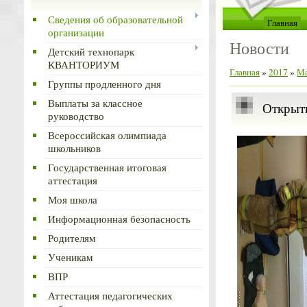
Сведения об образовательной
Главная
организации
Новости
Детский технопарк
КВАНТОРИУМ
Главная
»
2017
»
М
Группы продленного дня
Выплаты за классное
Открыт
руководство
Всероссийская олимпиада
школьников
Государственная итоговая
аттестация
Моя школа
Информационная безопасность
Родителям
Ученикам
ВПР
Аттестация педагогических