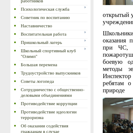
работников
Психологическая служба
открытый у
Советник по воспитанию
учреждении
Наставничество
Школьник
Воспитательная работа
оказания 
Пришкольный лагерь
при ЧС, 
Школьный спортивный клуб
пожароту
"Олимп"
боевую од
Большая перемена
методы э
Трудоустройство выпускников
Инспект
Советы логопеда
ребятам о
природе
Сотрудничество с общественно-
деловыми объединениями
Противодействие коррупции
Противодействие идеологии
терроризма
Об оказании содействия
гражданам в случае