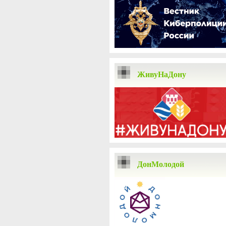
ЖивуНаДону
ДонМолодой