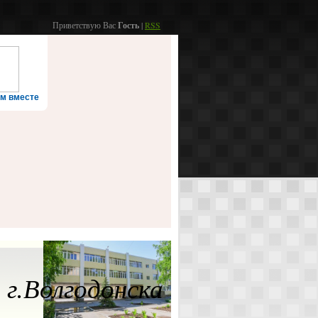
Приветствую Вас
Гость
|
RSS
м вместе
г.Волгодонска