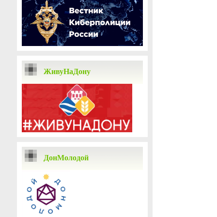
ЖивуНаДону
ДонМолодой