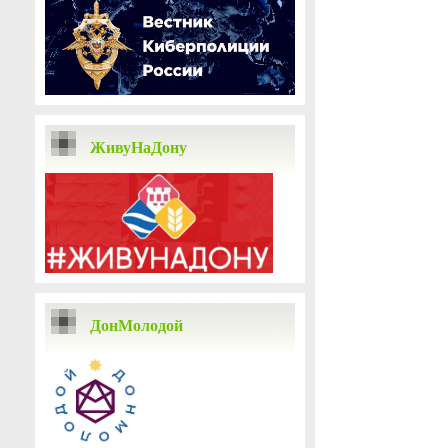
ЖивуНаДону
ДонМолодой